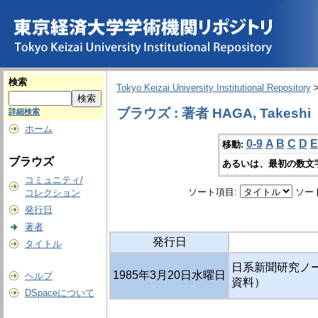
検索
Tokyo Keizai University Institutional Repository
ブラウズ : 著者 HAGA, Takeshi
詳細検索
ホーム
0-9
A
B
C
D
E
移動:
ブラウズ
あるいは、最初の数文
コミュニティ/
ソート項目:
ソー
コレクション
発行日
著者
発行日
タイトル
日系新聞研究ノー
1985年3月20日水曜日
ヘルプ
資料）
DSpaceについて