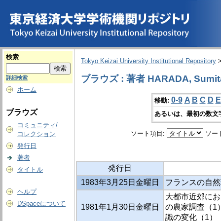
検索
Tokyo Keizai University Institutional Repository
ブラウズ : 著者 HARADA, Sumit
詳細検索
ホーム
0-9
A
B
C
D
E
移動:
ブラウズ
あるいは、最初の数文
コミュニティ/
ソート項目:
ソー
コレクション
発行日
著者
発行日
タイトル
1983年3月25日金曜日
フランスの自然
ヘルプ
大都市近郊にお
DSpaceについて
1981年1月30日金曜日
の農家調査（1）
識の変化（1）