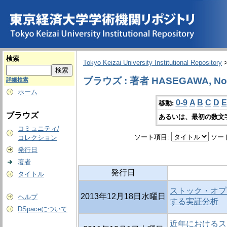
検索
Tokyo Keizai University Institutional Repository
ブラウズ : 著者 HASEGAWA, No
詳細検索
ホーム
0-9
A
B
C
D
E
移動:
ブラウズ
あるいは、最初の数文
コミュニティ/
ソート項目:
ソー
コレクション
発行日
著者
発行日
タイトル
ストック・オプ
2013年12月18日水曜日
ヘルプ
する実証分析
DSpaceについて
近年におけるス