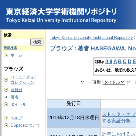
検索
Tokyo Keizai University Institutional Repository
ブラウズ : 著者 HASEGAWA, No
詳細検索
ホーム
0-9
A
B
C
D
E
移動:
ブラウズ
あるいは、最初の数文
コミュニティ/
ソート項目:
ソー
コレクション
発行日
著者
発行日
タイトル
ストック・オプ
2013年12月18日水曜日
ヘルプ
する実証分析
DSpaceについて
近年におけるス