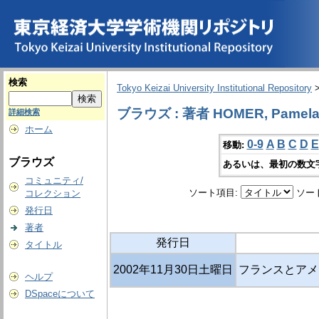
検索
Tokyo Keizai University Institutional Repository
ブラウズ : 著者 HOMER, Pamel
詳細検索
ホーム
0-9
A
B
C
D
E
移動:
ブラウズ
あるいは、最初の数文
コミュニティ/
ソート項目:
ソー
コレクション
発行日
著者
発行日
タイトル
2002年11月30日土曜日
フランスとアメ
ヘルプ
DSpaceについて