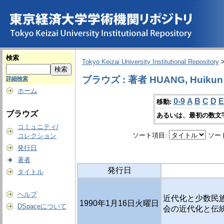
検索
Tokyo Keizai University Institutional Repository
ブラウズ : 著者 HUANG, Huikun
詳細検索
ホーム
0-9
A
B
C
D
E
移動:
ブラウズ
あるいは、最初の数文
コミュニティ/
ソート項目:
ソー
コレクション
発行日
著者
発行日
タイトル
ヘルプ
近代化と少数民族
1990年1月16日火曜日
DSpaceについて
会の近代化と伝