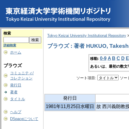
検索
Tokyo Keizai University Institutional Repository
ブラウズ : 著者 HUKUO, Takesh
詳細検索
ホーム
0-9
A
B
C
D
E
移動:
ブラウズ
あるいは、最初の数文
コミュニティ/
ソート項目:
ソー
コレクション
発行日
著者
発行日
タイトル
1981年11月25日水曜日
故 西川義朗教
ヘルプ
DSpaceについて