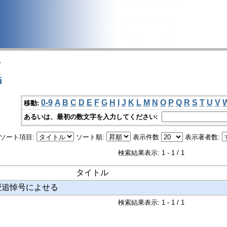
>
i
0-9
A
B
C
D
E
F
G
H
I
J
K
L
M
N
O
P
Q
R
S
T
U
V
移動:
あるいは、最初の数文字を入力してください:
ソート項目:
ソート順:
表示件数
表示著者数:
検索結果表示: 1 - 1 / 1
タイトル
授追悼号によせる
検索結果表示: 1 - 1 / 1