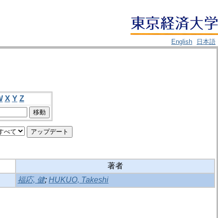
English
日本語
W
X
Y
Z
著者
福応, 健
;
HUKUO, Takeshi