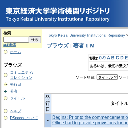
検索
Tokyo Keizai University Institutional Repository
ブラウズ : 著者 I: M
詳細検索
ホーム
0-9
A
B
C
D
E
移動:
ブラウズ
あるいは、最初の数文
コミュニティ/
ソート項目:
ソー
コレクション
発行日
著者
発
タイトル
行
タイト
日
ヘルプ
Begins: Prior to the commencement of
DSpaceについて
-
Office had to provide provisions f