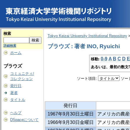
検索
Tokyo Keizai University Institutional Repository
ブラウズ : 著者 INO, Ryuichi
詳細検索
ホーム
0-9
A
B
C
D
E
移動:
ブラウズ
あるいは、最初の数文
コミュニティ/
ソート項目:
ソー
コレクション
発行日
著者
タイトル
発行日
ヘルプ
1967年9月30日土曜日
アメリカの農産
DSpaceについて
1966年9月30日金曜日
アメリカの農産