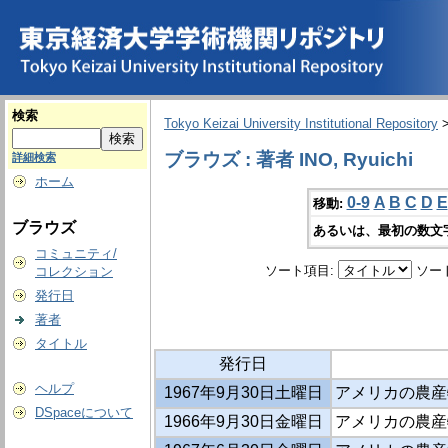
検索
Tokyo Keizai University Institutional Repository
ブラウズ : 著者 INO, Ryuichi
詳細検索
ホーム
0-9
A
B
C
D
E
移動:
ブラウズ
あるいは、最初の数文
コミュニティ/
ソート項目:
ソー
コレクション
発行日
著者
タイトル
発行日
ヘルプ
1967年9月30日土曜日
アメリカの農産
DSpaceについて
1966年9月30日金曜日
アメリカの農産