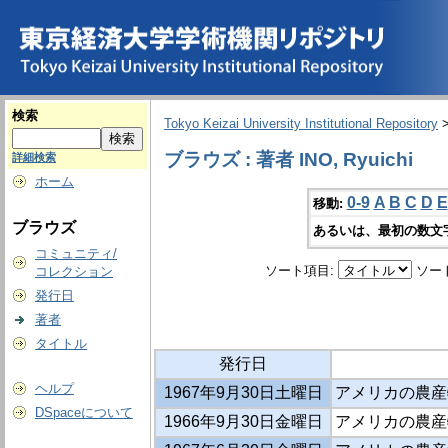
検索
Tokyo Keizai University Institutional Repository
ブラウズ : 著者 INO, Ryuichi
詳細検索
ホーム
0-9
A
B
C
D
E
移動:
ブラウズ
あるいは、最初の数文
コミュニティ/
ソート項目:
ソー
コレクション
発行日
著者
タイトル
発行日
ヘルプ
1967年9月30日土曜日
アメリカの農産
DSpaceについて
1966年9月30日金曜日
アメリカの農産