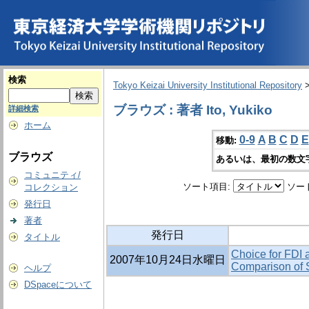
検索
Tokyo Keizai University Institutional Repository
ブラウズ : 著者 Ito, Yukiko
詳細検索
ホーム
0-9
A
B
C
D
E
移動:
ブラウズ
あるいは、最初の数文
コミュニティ/
ソート項目:
ソー
コレクション
発行日
著者
発行日
タイトル
Choice for FDI a
2007年10月24日水曜日
Comparison of 
ヘルプ
DSpaceについて