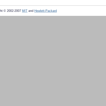
ht © 2002-2007
MIT
and
Hewlett-Packard