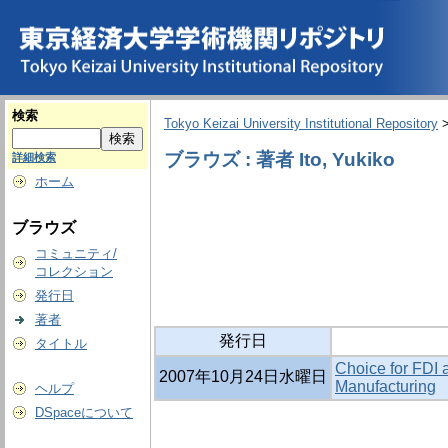
検索
Tokyo Keizai University Institutional Repository
ブラウズ : 著者 Ito, Yukiko
詳細検索
ホーム
ブラウズ
コミュニティ/
コレクション
発行日
著者
発行日
タイトル
Choice for FDI 
2007年10月24日水曜日
Manufacturing
ヘルプ
DSpaceについて