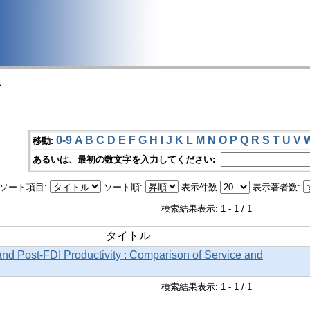
>
0-9
A
B
C
D
E
F
G
H
I
J
K
L
M
N
O
P
Q
R
S
T
U
V
移動:
あるいは、最初の数文字を入力してください:
ソート項目:
ソート順:
表示件数
表示著者数:
検索結果表示: 1 - 1 / 1
タイトル
and Post-FDI Productivity : Comparison of Service and
検索結果表示: 1 - 1 / 1