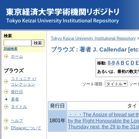
検索
Tokyo Keizai University Institutional Repository
ブラウズ : 著者 J. Callendar [etc
詳細検索
ホーム
0-9
A
B
C
D
E
移動:
ブラウズ
あるいは、最初の数文
コミュニティ/
ソート項目:
ソー
コレクション
発行日
著者
発行日
タイ
タイトル
・・・The Assize of bread set thi
1801年
ヘルプ
by the Right Honourable the Lor
Thursday next, the 29 to the 31
DSpaceについて