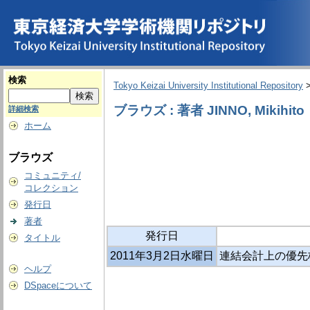
検索
Tokyo Keizai University Institutional Repository
ブラウズ : 著者 JINNO, Mikihito
詳細検索
ホーム
ブラウズ
コミュニティ/
コレクション
発行日
著者
発行日
タイトル
2011年3月2日水曜日
連結会計上の優先株
ヘルプ
DSpaceについて