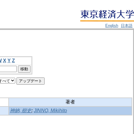
English
日本語
W
X
Y
Z
著者
神納, 樹史
;
JINNO, Mikihito