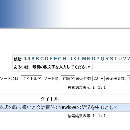
>
0-9
A
B
C
D
E
F
G
H
I
J
K
L
M
N
O
P
Q
R
S
T
U
V
移動:
あるいは、最初の数文字を入力してください:
ソート項目:
ソート順:
表示件数
表示著者数:
検索結果表示: 1 - 1 / 1
タイトル
式の取り扱いと会計責任 : Newloveの所説を中心として
検索結果表示: 1 - 1 / 1