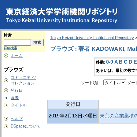
検索
Tokyo Keizai University Institutional Repository
ブラウズ : 著者 KADOWAKI, Mak
詳細検索
ホーム
0-9
A
B
C
D
E
移動:
ブラウズ
あるいは、最初の数文
コミュニティ/
ソート項目:
ソー
コレクション
発行日
著者
発行日
タイトル
2019年2月13日水曜日
東京の産業集積の
ヘルプ
DSpaceについて