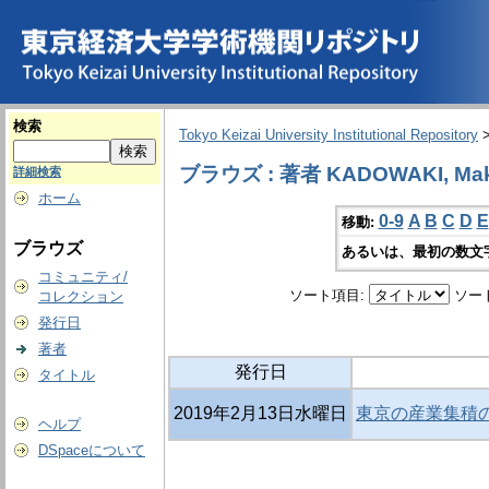
検索
Tokyo Keizai University Institutional Repository
ブラウズ : 著者 KADOWAKI, Mak
詳細検索
ホーム
0-9
A
B
C
D
E
移動:
ブラウズ
あるいは、最初の数文
コミュニティ/
ソート項目:
ソー
コレクション
発行日
著者
発行日
タイトル
2019年2月13日水曜日
東京の産業集積の
ヘルプ
DSpaceについて