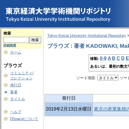
検索
Tokyo Keizai University Institutional Repository
ブラウズ : 著者 KADOWAKI, Mak
詳細検索
ホーム
0-9
A
B
C
D
E
移動:
ブラウズ
あるいは、最初の数文
コミュニティ/
ソート項目:
ソー
コレクション
発行日
著者
発行日
タイトル
2019年2月13日水曜日
東京の産業集積の
ヘルプ
DSpaceについて