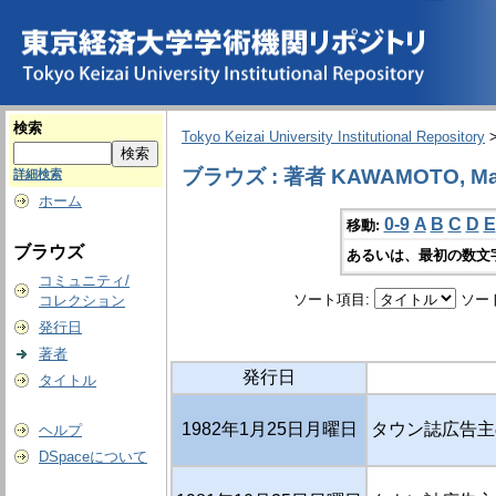
検索
Tokyo Keizai University Institutional Repository
ブラウズ : 著者 KAWAMOTO, Ma
詳細検索
ホーム
0-9
A
B
C
D
E
移動:
ブラウズ
あるいは、最初の数文
コミュニティ/
ソート項目:
ソー
コレクション
発行日
著者
発行日
タイトル
1982年1月25日月曜日
タウン誌広告主
ヘルプ
DSpaceについて