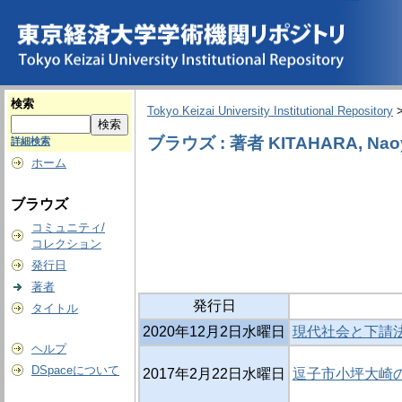
検索
Tokyo Keizai University Institutional Repository
ブラウズ : 著者 KITAHARA, Nao
詳細検索
ホーム
ブラウズ
コミュニティ/
コレクション
発行日
著者
発行日
タイトル
2020年12月2日水曜日
現代社会と下請法
ヘルプ
DSpaceについて
2017年2月22日水曜日
逗子市小坪大崎の