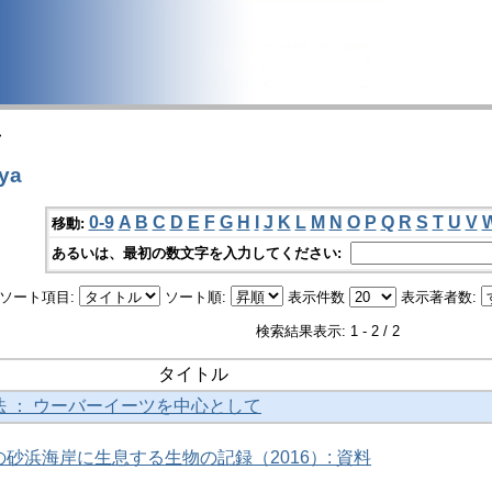
>
ya
0-9
A
B
C
D
E
F
G
H
I
J
K
L
M
N
O
P
Q
R
S
T
U
V
移動:
あるいは、最初の数文字を入力してください:
ソート項目:
ソート順:
表示件数
表示著者数:
検索結果表示: 1 - 2 / 2
タイトル
 ： ウーバーイーツを中心として
砂浜海岸に生息する生物の記録（2016）: 資料