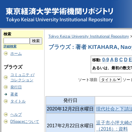
検索
Tokyo Keizai University Institutional Repository
ブラウズ : 著者 KITAHARA, Nao
詳細検索
ホーム
0-9
A
B
C
D
E
移動:
ブラウズ
あるいは、最初の数文
コミュニティ/
ソート項目:
ソー
コレクション
発行日
著者
発行日
タイトル
2020年12月2日水曜日
現代社会と下請法
ヘルプ
DSpaceについて
逗子市小坪大崎
2017年2月22日水曜日
（2016）: 資料