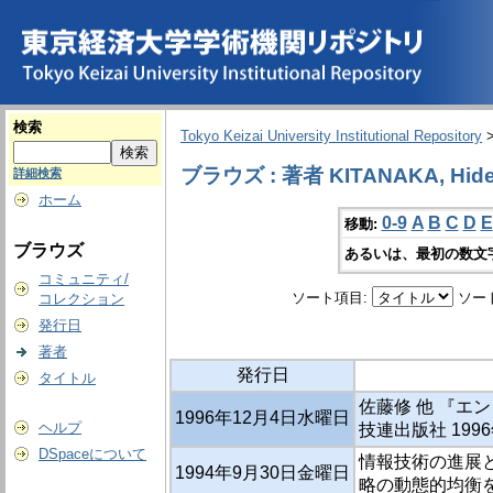
検索
Tokyo Keizai University Institutional Repository
ブラウズ : 著者 KITANAKA, Hide
詳細検索
ホーム
0-9
A
B
C
D
E
移動:
ブラウズ
あるいは、最初の数文
コミュニティ/
ソート項目:
ソー
コレクション
発行日
著者
発行日
タイトル
佐藤修 他 『エ
1996年12月4日水曜日
ヘルプ
技連出版社 1996
DSpaceについて
情報技術の進展と
1994年9月30日金曜日
略の動態的均衡