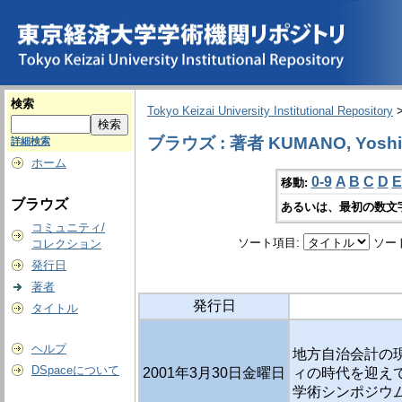
検索
Tokyo Keizai University Institutional Repository
ブラウズ : 著者 KUMANO, Yoshi
詳細検索
ホーム
0-9
A
B
C
D
E
移動:
ブラウズ
あるいは、最初の数文
コミュニティ/
ソート項目:
ソー
コレクション
発行日
著者
発行日
タイトル
ヘルプ
地方自治会計の現
DSpaceについて
2001年3月30日金曜日
ィの時代を迎えて
学術シンポジウム 