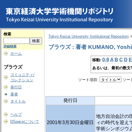
検索
Tokyo Keizai University Institutional Repository
ブラウズ : 著者 KUMANO, Yoshi
詳細検索
ホーム
0-9
A
B
C
D
E
移動:
ブラウズ
あるいは、最初の数文
コミュニティ/
ソート項目:
ソー
コレクション
発行日
著者
発行日
タイトル
ヘルプ
地方自治会計の現
DSpaceについて
2001年3月30日金曜日
ィの時代を迎えて
学術シンポジウム 