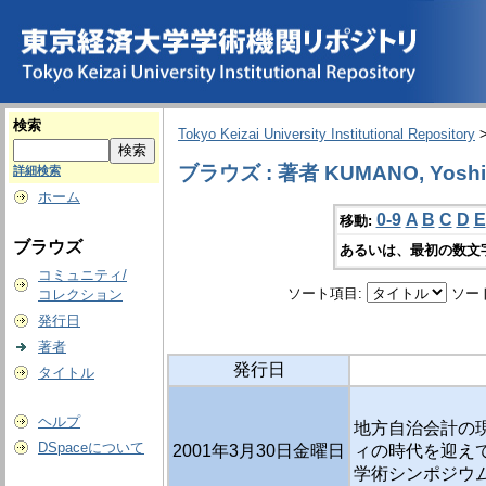
検索
Tokyo Keizai University Institutional Repository
ブラウズ : 著者 KUMANO, Yoshi
詳細検索
ホーム
0-9
A
B
C
D
E
移動:
ブラウズ
あるいは、最初の数文
コミュニティ/
ソート項目:
ソー
コレクション
発行日
著者
発行日
タイトル
ヘルプ
地方自治会計の現
DSpaceについて
2001年3月30日金曜日
ィの時代を迎えて
学術シンポジウム 