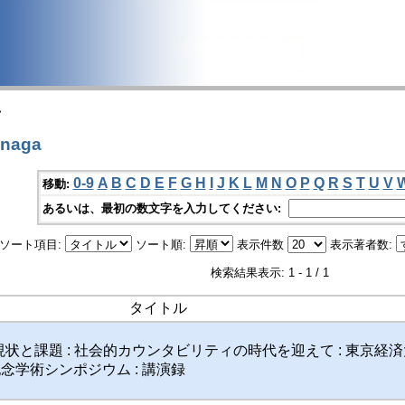
>
naga
0-9
A
B
C
D
E
F
G
H
I
J
K
L
M
N
O
P
Q
R
S
T
U
V
移動:
あるいは、最初の数文字を入力してください:
ソート項目:
ソート順:
表示件数
表示著者数:
検索結果表示: 1 - 1 / 1
タイトル
状と課題 : 社会的カウンタビリティの時代を迎えて : 東京経済
記念学術シンポジウム : 講演録