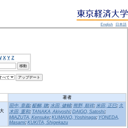
English
日本語
W
X
Y
Z
著者
田中, 章義
;
醍醐, 聰
;
水田, 健輔
;
熊野, 順祥
;
米田, 正巳
;
久
大
木田, 重和
;
TANAKA, Akiyoshi
;
DAIGO, Satoshi
;
MIAZUTA, Kensuke
;
KUMANO, Yoshinaga
;
YONEDA,
Masami
;
KUKITA, Shigekazu