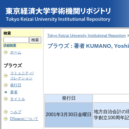
検索
Tokyo Keizai University Institutional Repository
ブラウズ : 著者 KUMANO, Yoshi
詳細検索
ホーム
ブラウズ
コミュニティ/
コレクション
発行日
著者
発行日
タイトル
地方自治会計の現
ヘルプ
2001年3月30日金曜日
学創立100周年
DSpaceについて