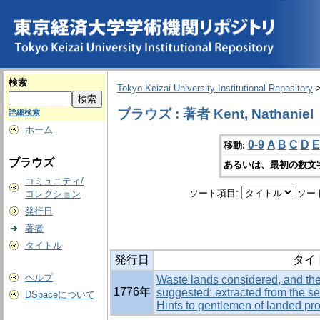
検索
Tokyo Keizai University Institutional Repository
ブラウズ : 著者 Kent, Nathaniel
詳細検索
ホーム
0-9
A
B
C
D
E
移動:
ブラウズ
あるいは、最初の数文
コミュニティ/
ソート項目:
ソー
コレクション
発行日
著者
タイトル
発行日
タイ
ヘルプ
Waste lands considered, and the
1776年
suggested: extracted from the se
DSpaceについて
Hints to gentlemen of landed pro