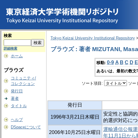
検索
Tokyo Keizai University Institutional Repository
ブラウズ : 著者 MIZUTANI, Masa
詳細検索
ホーム
0-9
A
B
C
D
E
移動:
ブラウズ
あるいは、最初の数文
コミュニティ/
ソート項目:
ソー
コレクション
発行日
著者
発行日
タイトル
安定性と協調的
1996年3月21日木曜日
ヘルプ
的選択対応につ
DSpaceについて
運輸通信公報運輸
2006年10月25日水曜日
年11月1日から