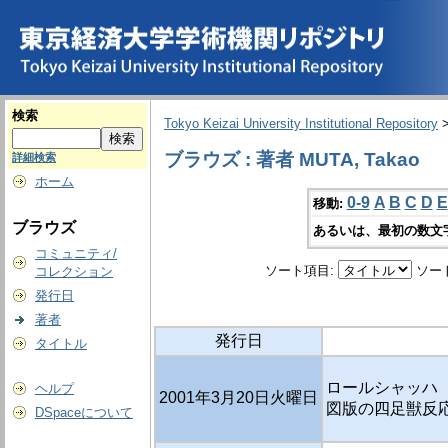
検索
Tokyo Keizai University Institutional Repository
ブラウズ : 著者 MUTA, Takao
詳細検索
ホーム
0-9
A
B
C
D
E
移動:
ブラウズ
あるいは、最初の数文
コミュニティ/
ソート項目:
ソー
コレクション
発行日
著者
発行日
タイトル
ロールシャッハ ・ 
ヘルプ
2001年3月20日火曜日
図版の四足獣反
DSpaceについて