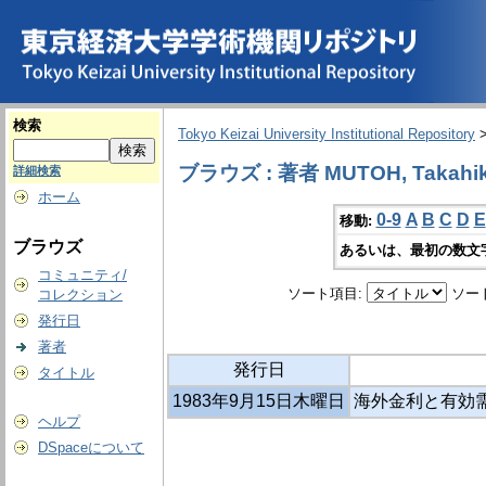
検索
Tokyo Keizai University Institutional Repository
ブラウズ : 著者 MUTOH, Takahi
詳細検索
ホーム
0-9
A
B
C
D
E
移動:
ブラウズ
あるいは、最初の数文
コミュニティ/
ソート項目:
ソー
コレクション
発行日
著者
発行日
タイトル
1983年9月15日木曜日
海外金利と有効
ヘルプ
DSpaceについて