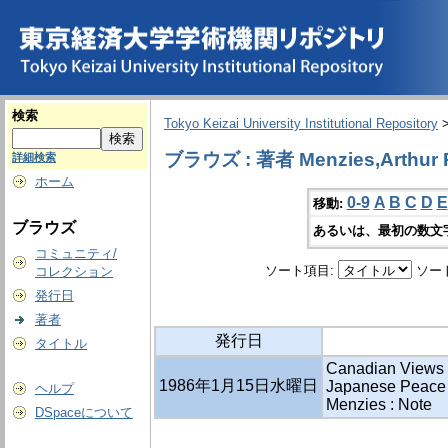
検索
Tokyo Keizai University Institutional Repository
ブラウズ : 著者 Menzies,Arthur 
詳細検索
ホーム
0-9
A
B
C
D
E
移動:
ブラウズ
あるいは、最初の数文
コミュニティ/
ソート項目:
ソー
コレクション
発行日
著者
発行日
タイトル
Canadian Views 
1986年1月15日水曜日
Japanese Peace Tr
ヘルプ
Menzies : Note
DSpaceについて