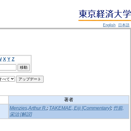
English
日本語
W
X
Y
Z
著者
Menzies,Arthur R.
;
TAKEMAE, Eiji [Commentary]
;
竹前,
栄治 [解説]