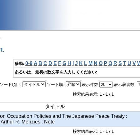
>
R.
0-9
A
B
C
D
E
F
G
H
I
J
K
L
M
N
O
P
Q
R
S
T
U
V
移動:
あるいは、最初の数文字を入力してください:
ソート項目:
ソート順:
表示件数
表示著者数:
検索結果表示: 1 - 1 / 1
タイトル
on Occupation Policies and The Japanese Peace Treaty :
. Arthur R. Menzies : Note
検索結果表示: 1 - 1 / 1