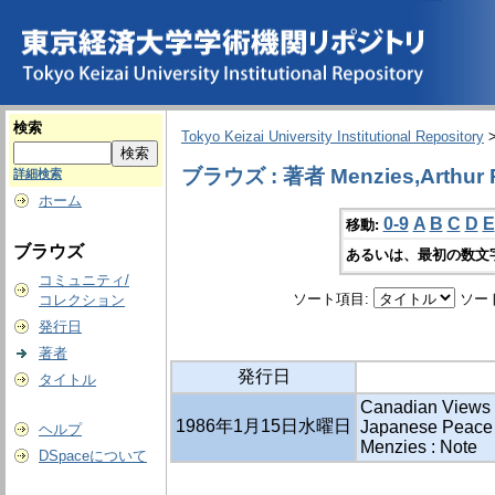
検索
Tokyo Keizai University Institutional Repository
ブラウズ : 著者 Menzies,Arthur 
詳細検索
ホーム
0-9
A
B
C
D
E
移動:
ブラウズ
あるいは、最初の数文
コミュニティ/
ソート項目:
ソー
コレクション
発行日
著者
発行日
タイトル
Canadian Views 
1986年1月15日水曜日
Japanese Peace Tr
ヘルプ
Menzies : Note
DSpaceについて