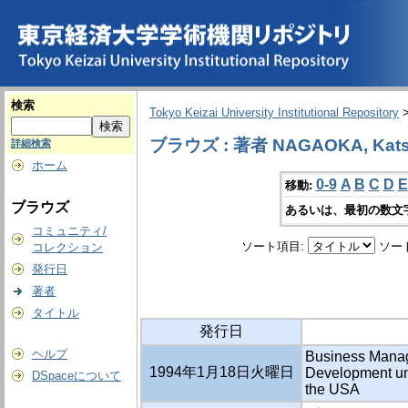
検索
Tokyo Keizai University Institutional Repository
ブラウズ : 著者 NAGAOKA, Kats
詳細検索
ホーム
0-9
A
B
C
D
E
移動:
ブラウズ
あるいは、最初の数文
コミュニティ/
ソート項目:
ソー
コレクション
発行日
著者
タイトル
発行日
ヘルプ
Business Manage
1994年1月18日火曜日
Development un
DSpaceについて
the USA