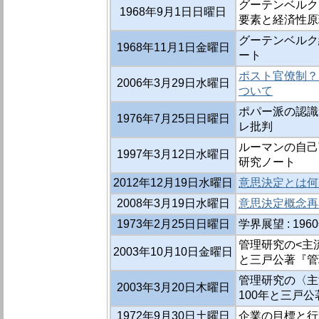
グーテンベルク
1968年9月1日日曜日
要素と経済性原
グーテンベルク
1968年11月1日金曜日
ート
ポスト官僚制？
2006年3月29日水曜日
ついて
ポパー派の認識
1976年7月25日日曜日
レ批判
ルーマンの自己
1997年3月12日水曜日
研究ノート
2012年12月19日水曜日
意思決定とは何
2008年3月19日水曜日
意思決定概念再
1973年2月25日日曜日
学界展望 : 1
管理研究の<主流
2003年10月10日金曜日
と三戸公著『管
管理研究の〈主
2003年3月20日木曜日
100年と三戸
1972年9月30日土曜日
企業の目標と行