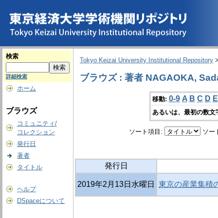
検索
Tokyo Keizai University Institutional Repository
ブラウズ : 著者 NAGAOKA, Sad
詳細検索
ホーム
0-9
A
B
C
D
E
移動:
ブラウズ
あるいは、最初の数文
コミュニティ/
ソート項目:
ソー
コレクション
発行日
著者
発行日
タイトル
2019年2月13日水曜日
東京の産業集積の
ヘルプ
DSpaceについて