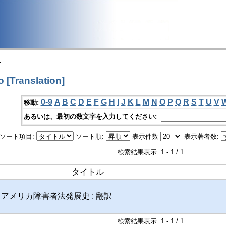
>
Translation]
0-9
A
B
C
D
E
F
G
H
I
J
K
L
M
N
O
P
Q
R
S
T
U
V
移動:
あるいは、最初の数文字を入力してください:
ソート項目:
ソート順:
表示件数
表示著者数:
検索結果表示: 1 - 1 / 1
タイトル
 アメリカ障害者法発展史 : 翻訳
検索結果表示: 1 - 1 / 1