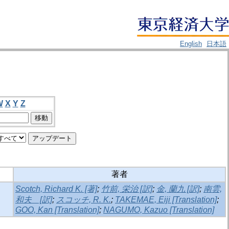
English
日本語
W
X
Y
Z
著者
Scotch, Richard K. [著]
;
竹前, 栄治 [訳]
;
金, 蘭九 [訳]
;
南雲,
和夫 [訳]
;
スコッチ, R. K.
;
TAKEMAE, Eiji [Translation]
;
GOO, Kan [Translation]
;
NAGUMO, Kazuo [Translation]