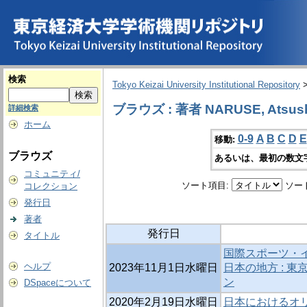
検索
Tokyo Keizai University Institutional Repository
ブラウズ : 著者 NARUSE, Atsus
詳細検索
ホーム
0-9
A
B
C
D
E
移動:
ブラウズ
あるいは、最初の数文
コミュニティ/
ソート項目:
ソー
コレクション
発行日
著者
発行日
タイトル
国際スポーツ・
ヘルプ
2023年11月1日水曜日
日本の地方 : 東
ン
DSpaceについて
2020年2月19日水曜日
日本におけるオ