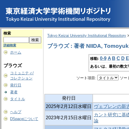
検索
Tokyo Keizai University Institutional Repository
ブラウズ : 著者 NIIDA, Tomoyuk
詳細検索
ホーム
0-9
A
B
C
D
E
移動:
ブラウズ
あるいは、最初の数文
コミュニティ/
ソート項目:
ソー
コレクション
発行日
著者
発行日
タイトル
2025年2月12日水曜日
ヴェブレンの新
ヘルプ
カント研究に基
2023年2月15日水曜日
DSpaceについて
論