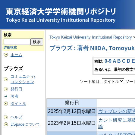
検索
Tokyo Keizai University Institutional Repository
ブラウズ : 著者 NIIDA, Tomoyuk
詳細検索
ホーム
0-9
A
B
C
D
E
移動:
ブラウズ
あるいは、最初の数文
コミュニティ/
ソート項目:
ソー
コレクション
発行日
著者
発行日
タイトル
2025年2月12日水曜日
ヴェブレンの新
ヘルプ
カント研究に基
2023年2月15日水曜日
DSpaceについて
論