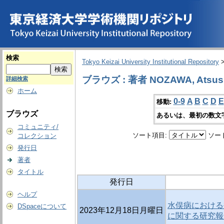
検索
Tokyo Keizai University Institutional Repository
ブラウズ : 著者 NOZAWA, Atsus
詳細検索
ホーム
0-9
A
B
C
D
E
移動:
ブラウズ
あるいは、最初の数文
コミュニティ/
ソート項目:
ソー
コレクション
発行日
著者
タイトル
発行日
ヘルプ
水俣病における
DSpaceについて
2023年12月18日月曜日
に関する研究報