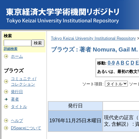
検索
Tokyo Keizai University Institutional Repository
ブラウズ : 著者 Nomura, Gail M. [
詳細検索
ホーム
0-9
A
B
C
D
E
移動:
ブラウズ
あるいは、最初の数文
コミュニティ/
ソート項目:
ソー
コレクション
発行日
著者
発行日
タイトル
現代史の証言（
1976年11月25日木曜日
ヘルプ
文, 含解説） : 
DSpaceについて