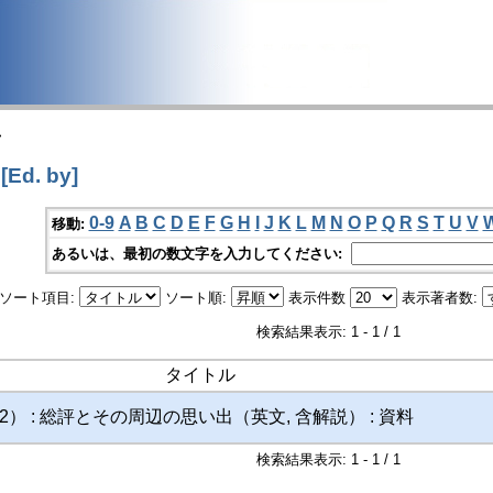
>
Ed. by]
0-9
A
B
C
D
E
F
G
H
I
J
K
L
M
N
O
P
Q
R
S
T
U
V
移動:
あるいは、最初の数文字を入力してください:
ソート項目:
ソート順:
表示件数
表示著者数:
検索結果表示: 1 - 1 / 1
タイトル
） : 総評とその周辺の思い出（英文, 含解説） : 資料
検索結果表示: 1 - 1 / 1