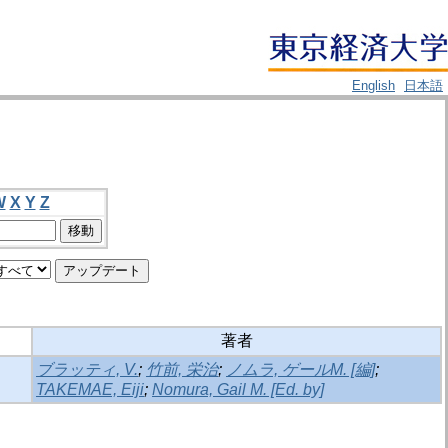
English
日本語
W
X
Y
Z
著者
ブラッティ, V.
;
竹前, 栄治
;
ノムラ, ゲールM. [編]
;
TAKEMAE, Eiji
;
Nomura, Gail M. [Ed. by]