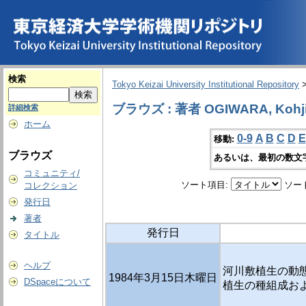
検索
Tokyo Keizai University Institutional Repository
ブラウズ : 著者 OGIWARA, Kohj
詳細検索
ホーム
0-9
A
B
C
D
E
移動:
ブラウズ
あるいは、最初の数文
コミュニティ/
ソート項目:
ソー
コレクション
発行日
著者
発行日
タイトル
ヘルプ
河川敷植生の動態
1984年3月15日木曜日
DSpaceについて
植生の種組成お