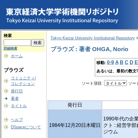
検索
Tokyo Keizai University Institutional Repository
ブラウズ : 著者 OHGA, Norio
詳細検索
ホーム
0-9
A
B
C
D
E
移動:
ブラウズ
あるいは、最初の数文
コミュニティ/
ソート項目:
ソー
コレクション
発行日
著者
発行日
タイトル
1990年代の企
ヘルプ
1984年12月20日木曜日
クト : 経営学
DSpaceについて
ジウム