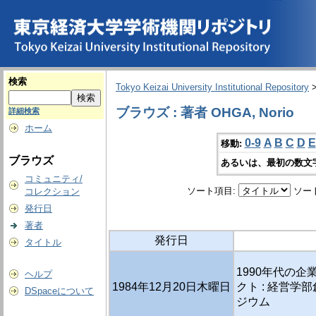
検索
Tokyo Keizai University Institutional Repository
ブラウズ : 著者 OHGA, Norio
詳細検索
ホーム
0-9
A
B
C
D
E
移動:
ブラウズ
あるいは、最初の数文
コミュニティ/
ソート項目:
ソー
コレクション
発行日
著者
発行日
タイトル
1990年代の企
ヘルプ
1984年12月20日木曜日
クト : 経営学
DSpaceについて
ジウム