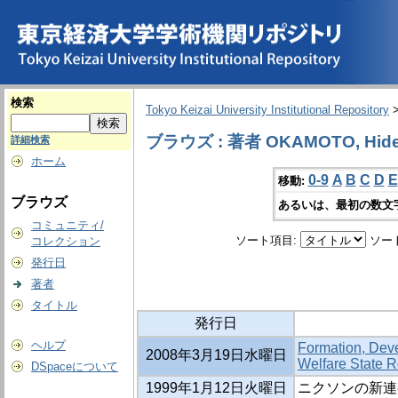
検索
Tokyo Keizai University Institutional Repository
ブラウズ : 著者 OKAMOTO, Hid
詳細検索
ホーム
0-9
A
B
C
D
E
移動:
ブラウズ
あるいは、最初の数文
コミュニティ/
ソート項目:
ソー
コレクション
発行日
著者
タイトル
発行日
ヘルプ
Formation, Deve
2008年3月19日水曜日
Welfare State 
DSpaceについて
1999年1月12日火曜日
ニクソンの新連