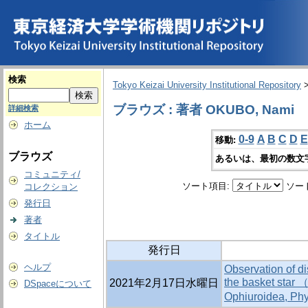
検索
Tokyo Keizai University Institutional Repository
ブラウズ : 著者 OKUBO, Nami
詳細検索
ホーム
0-9
A
B
C
D
E
移動:
ブラウズ
あるいは、最初の数文
コミュニティ/
ソート項目:
ソー
コレクション
発行日
著者
タイトル
発行日
ヘルプ
Observation of di
the basket star 
2021年2月17日水曜日
DSpaceについて
Ophiuroidea, 