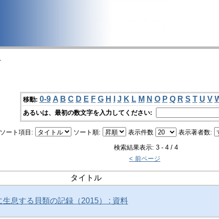
>
0-9
A
B
C
D
E
F
G
H
I
J
K
L
M
N
O
P
Q
R
S
T
U
V
移動:
あるいは、最初の数文字を入力してください:
ソート項目:
ソート順:
表示件数
表示著者数:
検索結果表示: 3 - 4 / 4
< 前ページ
タイトル
生息する貝類の記録（2015） : 資料