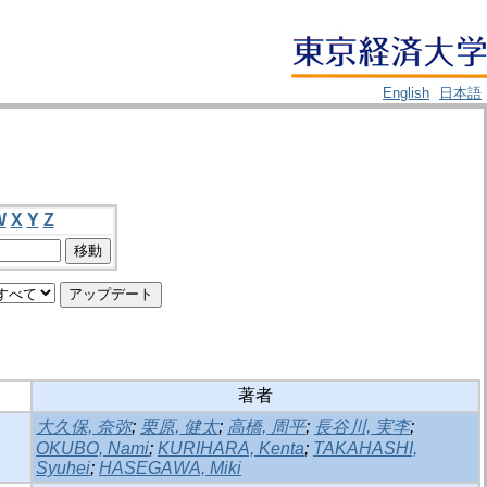
English
日本語
W
X
Y
Z
著者
大久保, 奈弥
;
栗原, 健太
;
高橋, 周平
;
長谷川, 実李
;
OKUBO, Nami
;
KURIHARA, Kenta
;
TAKAHASHI,
Syuhei
;
HASEGAWA, Miki