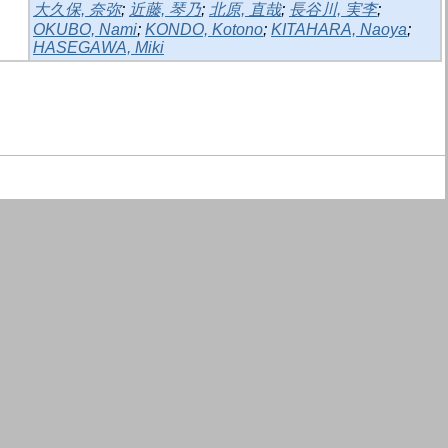
大久保, 奈弥
;
近藤, 琴乃
;
北原, 直哉
;
長谷川, 実李
;
OKUBO, Nami
;
KONDO, Kotono
;
KITAHARA, Naoya
;
HASEGAWA, Miki