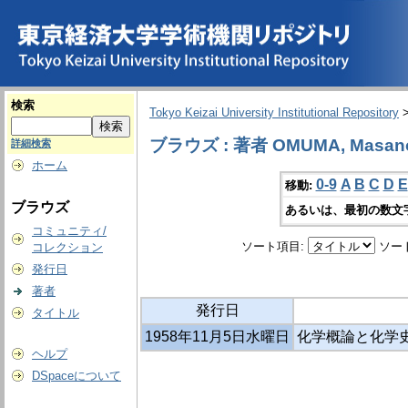
検索
Tokyo Keizai University Institutional Repository
ブラウズ : 著者 OMUMA, Masano
詳細検索
ホーム
0-9
A
B
C
D
E
移動:
ブラウズ
あるいは、最初の数文
コミュニティ/
ソート項目:
ソー
コレクション
発行日
著者
発行日
タイトル
1958年11月5日水曜日
化学概論と化学史 
ヘルプ
DSpaceについて